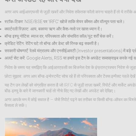
अगर आप आईआरएफसी से जुड़ी खबरें और निवेश संकेतक फॉलो करना चाहते हैं तो ये तरीके अ
स्टॉक‑टिकर: NSE/BSE पर 'IRFC' खोजें ताकि शेयर कीमत और वॉल्यूम पता चले।
क्वार्टरली रिज़ल्ट: आय, बकाया ऋण और कैश‑फ्लो पर खास ध्यान दें।
बॉन्ड इश्यू नोटिस: ब्याज दर, परिपक्वता और संभावित कॉल/पुट शर्तें चेक करें।
क्रेडिट रेटिंग: रेटिंग घटे तो बॉन्ड और डेब्ट की रिस्क बढ़ सकती है।
सरकारी घोषणाएँ: रेलवे मंत्रालय और एनसीईआरटी (Investor presentations) में बड़े प्र
अलर्ट सेट करें: Google Alerts, RSS या हमारे इस टैग के अपडेट सब्सक्राइब करके नई खबर
निवेश के समय यह समझिए कि आईआरएफसी का बिजनेस देश के इंफ्रास्ट्रक्चर निवेश से जुड़ा है।
छोटा सुझाव: अगर आप बॉन्ड‑इन्वेस्टमेंट सोच रहे हैं तो परिपक्वता और टैक्स इम्पैक्ट पहले दे
यह टैग उन लेखों को संग्रहित करता है जो IRFC से जुड़ी ताज़ा खबरें, रिपोर्ट और मार्केट अ
बोंड‑इश्यू के बारे में जानकारी चाहें तो नीचे दिए गए लेखों और अपडेट को देखिए।
अगर आपके मन में कोई सवाल है — जैसे रिपोर्ट पढ़ने का तरीका या किसी बॉन्ड‑ऑफर का विश्लेषण
फैसला ले सकें।