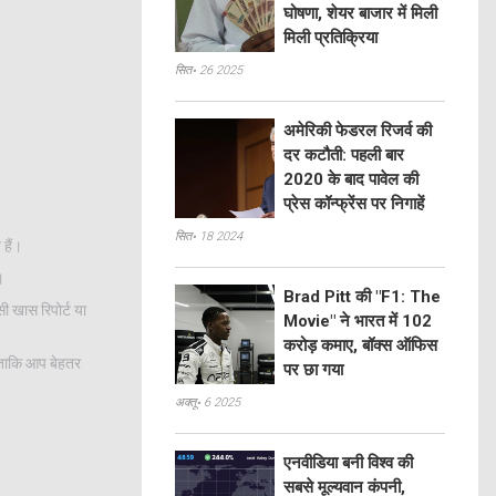
घोषणा, शेयर बाजार में मिली
मिली प्रतिक्रिया
सित॰ 26 2025
अमेरिकी फेडरल रिजर्व की
दर कटौती: पहली बार
2020 के बाद पावेल की
प्रेस कॉन्फ्रेंस पर निगाहें
सित॰ 18 2024
हैं।
।
Brad Pitt की "F1: The
ी खास रिपोर्ट या
Movie" ने भारत में 102
करोड़ कमाए, बॉक्स ऑफिस
ं ताकि आप बेहतर
पर छा गया
अक्तू॰ 6 2025
एनवीडिया बनी विश्व की
सबसे मूल्यवान कंपनी,