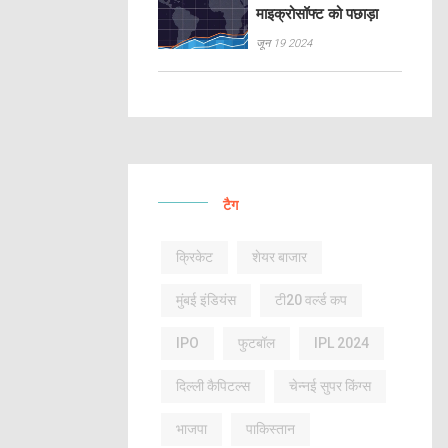
माइक्रोसॉफ्ट को पछाड़ा
जून 19 2024
टैग
क्रिकेट
शेयर बाजार
मुंबई इंडियंस
टी20 वर्ल्ड कप
IPO
फुटबॉल
IPL 2024
दिल्ली कैपिटल्स
चेन्नई सुपर किंग्स
भाजपा
पाकिस्तान