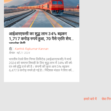
आईआरएफसी का शुद्ध लाभ 34% बढ़कर
1,717 करोड़ रुपये हुआ, 70 पैसे प्रति शेयर
लाभांश देगी
在 :
Karthik Rajkumar Kannan
दिनांक : मई 21 2024
भारतीय रेलवे वित्त निगम लिमिटेड (आईआरएफसी) ने मार्च
2024 को समाप्त तिमाही के लिए शुद्ध लाभ में 34% की वर्ष-
दर-वर्ष वृद्धि दर्ज की है। कंपनी की कुल आय 5% बढ़कर
6,477.9 करोड़ रुपये हो गई है। निदेशक मंडल ने वित्त वर्ष
2023-24 के लिए 70 पैसे प्रति शेयर के अंतिम लाभांश को
मंजूरी दी है।
हमारे बारे में
सेवा नि