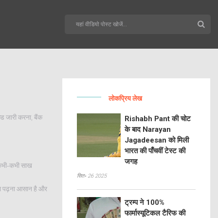
लोकप्रिय लेख
ड जारी करना, बैंक
Rishabh Pant की चोट
के बाद Narayan
Jagadeesan को मिली
भारत की पाँचवीं टेस्ट की
जगह
और कभी‑कभी साख
सित॰ 26 2025
बका पढ़ना आसान है और
ट्रम्प ने 100%
फार्मास्यूटिकल टैरिफ की