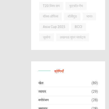
T20 विश्व कप
फुटबॉल मैच
बॉक्स ऑफिस
बॉलीवुड
भारत
Asia Cup 2025
BCCI
जुर्माना
लखनऊ सुपर जायंट्स
श्रेणियाँ
खेल
(89)
व्यापार
(29)
मनोरंजन
(28)
समाचार
(28)