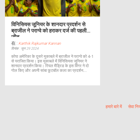
विनिसियस जूनियर के शानदार प्रदर्शन से
ब्राजील ने पराग्वे को हराकर दर्ज की पहली
जीत
在 :
Karthik Rajkumar Kannan
दिनांक : जून 29 2024
कोपा अमेरिका के दूसरे मुकाबले में ब्राजील ने पराग्वे को 4-1
से पराजित किया। इस मुकाबले में विनिसियस जूनियर ने
शानदार प्रदर्शन किया। रियल मैड्रिड के इस विंगर ने दो
गोल किए और अपनी सांबा फ़ुटबॉल कला का प्रदर्शन
किया। ब्राजील की टीम ने पहले हाफ में तीन गोल किए और
पराग्वे की टीम एकमात्र गोल करने में कामयाब रही।
हमारे बारे में
सेवा नि