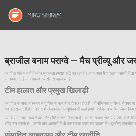
ब्राजील बनाम पराग्वे — मैच प्रीव्यू और जरू
ब्राजील और पराग्वे के बीच मुकाबला हमेशा कांटे का रहा है। अगर आप मैच देखना चाहते हैं तो 
जानकारी दी है जो आपको स्क्रीन से पहले चाहिए।
टीम हालात और प्रमुख खिलाड़ी
ब्राजील के पास अक्रमण में दुनिया के बेहतरीन विकल्प होते हैं—विनीसियस जूनियर, नेयमर या रो
गेम कंट्रोल देती है। डिफेंस में गोलकीपर की भूमिका भी बड़ी होगी—अलिसन या वैकल्पिक किपर स
पराग्वे सामान्यतः व्यवस्थित और भौतिक खेल दिखाता है। उनकी ताकत सेट-पीस और कड़ी मिडफील
आँख बन सकते हैं। पराग्वे कम अवसरों में भी खतरनाक हमले कर सकता है—इसलिए ब्राजील को
संभावित लाइनअप और टीम रणनीति