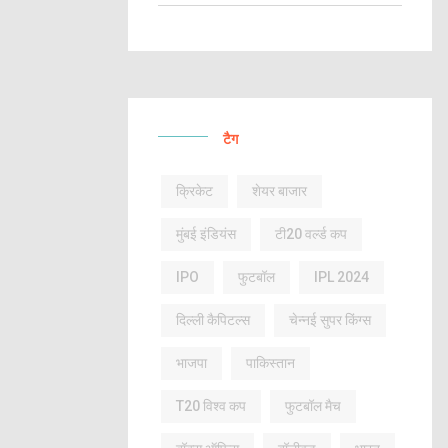
टैग
क्रिकेट
शेयर बाजार
मुंबई इंडियंस
टी20 वर्ल्ड कप
IPO
फुटबॉल
IPL 2024
दिल्ली कैपिटल्स
चेन्नई सुपर किंग्स
भाजपा
पाकिस्तान
T20 विश्व कप
फुटबॉल मैच