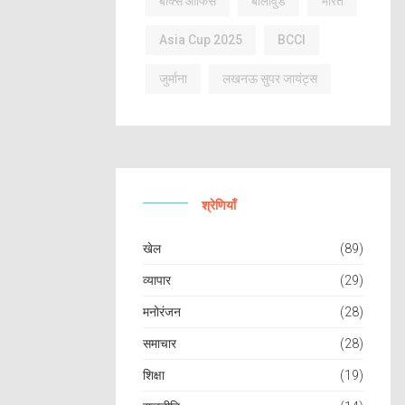
बॉक्स ऑफिस
बॉलीवुड
भारत
Asia Cup 2025
BCCI
जुर्माना
लखनऊ सुपर जायंट्स
श्रेणियाँ
खेल
(89)
व्यापार
(29)
मनोरंजन
(28)
समाचार
(28)
शिक्षा
(19)