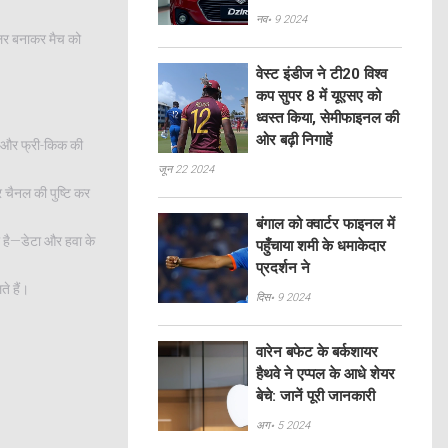
नव॰ 9 2024
ुलर बनाकर मैच को
वेस्ट इंडीज ने टी20 विश्व
कप सुपर 8 में यूएसए को
ध्वस्त किया, सेमीफाइनल की
ओर बढ़ी निगाहें
नर और फ्री-किक की
जून 22 2024
र चैनल की पुष्टि कर
बंगाल को क्वार्टर फाइनल में
ा है—डेटा और हवा के
पहुँचाया शमी के धमाकेदार
प्रदर्शन ने
े हैं।
दिस॰ 9 2024
वारेन बफेट के बर्कशायर
हैथवे ने एप्पल के आधे शेयर
बेचे: जानें पूरी जानकारी
अग॰ 5 2024