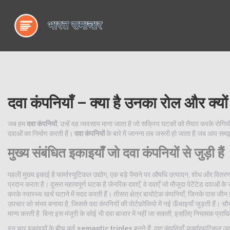
दवा कंपनियाँ – क्या है उनका रोल और क्यों 
जब हम
दवा कंपनियों
,
उन्हें वह व्यवसाय माना जाता है जो सक्रिय घटकों को तैयार करके रोगियों 
दवाओं का निर्माण करती हैं।
दवा कंपनियों
के बारे में जानना तब जरूरी हो जाता है जब आप समझ
मुख्य संबंधित इकाइयाँ जो दवा कंपनियों से जुड़ी हैं
पहली मुख्य इकाई है
फार्मास्यूटिकल उद्योग
,
एक बड़े पैमाने पर औषधि उत्पादन, शोध और वितरण 
प्रदान करता है। दूसरा महत्वपूर्ण घटक है
जेनरिक दवाएँ
,
वे दवाएँ जो मौजूदा पेटेंटेड दवाओं
करके स्वास्थ्य खर्च घटाने में मदद करती हैं। तीसरा क्षेत्र
बायोटेक कंपनियाँ
,
जिनके पास जीन इ
उपचार को संभव बनाया है, जिससे दवा कंपनियों की पोर्टफ़ोलियो में नई ऊँचाइयाँ जुड़ती हैं। 
मान्य करती है
. बिना इस मंजूरी के कोई भी दवा बाजार में नहीं जा सकती, इसलिए नियामक प्राध
इन चार इकाइयों के बीच कई
semantic triples
बनते हैं: दवा कंपनियाँ
फार्मास्यूटिकल उद्