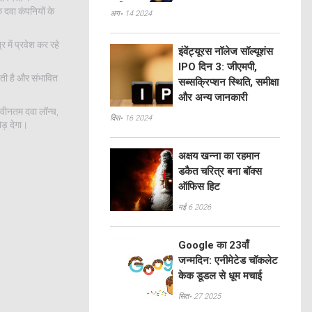
 दवा कंपनियों के
अग॰ 14 2024
 में प्रवेश कर रहे
इंवेंट्यूरस नॉलेज सॉल्यूशंस
IPO दिन 3: जीएमपी,
ती है और संभावित
सब्सक्रिप्शन स्थिति, समीक्षा
और अन्य जानकारी
नवीनतम दवा लॉन्च,
दिस॰ 16 2024
ड़ देगा।
अक्षय खन्ना का रहमान
डकैत चरित्र बना बॉक्स
ऑफिस हिट
मई 6 2026
Google का 23वाँ
जन्मदिन: एनीमेटेड चॉकलेट
केक डूडल से धूम मचाई
सित॰ 27 2025