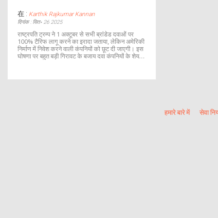
在 :
Karthik Rajkumar Kannan
दिनांक : सित॰ 26 2025
राष्ट्रपति ट्रम्प ने 1 अक्टूबर से सभी ब्रांडेड दवाओं पर
100% टैरिफ लागू करने का इरादा जताया, लेकिन अमेरिकी
निर्माण में निवेश करने वाली कंपनियों को छूट दी जाएगी। इस
घोषणा पर बहुत बड़ी गिरावट के बजाय दवा कंपनियों के शेयरों
में हल्की उछाल देखी गई। अधिकांश दवा बनाने वाले पहले ही
यूएस में कारखाने चला रहे हैं, जिससे टैरिफ के असर को
लेकर अनिश्चितता बनी है। दीर्घकालिक प्रभाव अभी स्पष्ट
नहीं है, क्योंकि टैरिफ लागू करने के नियमों का खुलासा अभी
बाकी है।
हमारे बारे में
सेवा नि