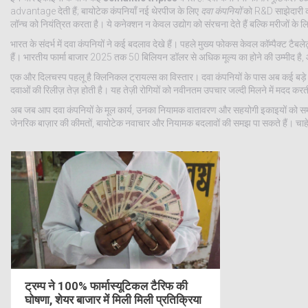
advantage देती हैं; बायोटेक कंपनियाँ नई थेरपीज के लिए
दवा कंपनियों
को R&D साझेदारी क
लॉन्च को नियंत्रित करता है। ये कनेक्शन न केवल उद्योग को संरचना देते हैं बल्कि मरीजों के लिए 
भारत के संदर्भ में दवा कंपनियों ने कई बदलाव देखे हैं। पहले मुख्य फोकस केवल कॉम्पैक्ट टैबले
हैं। भारतीय फार्मा बाजार 2025 तक 50 बिलियन डॉलर से अधिक मूल्य का होने की उम्मीद है, और
एक और दिलचस्प पहलू है क्लिनिकल ट्रायल्स का विस्तार। दवा कंपनियों के पास अब कई बड़
दवाओं की रिलीज़ तेज़ होती है। यह तेज़ी रोगियों को नवीनतम उपचार जल्दी मिलने में मदद करती
अब जब आप दवा कंपनियों के मूल कार्य, उनका नियामक वातावरण और सहयोगी इकाइयों को समझ गए ह
जेनरिक बाज़ार की कीमतों, बायोटेक नवाचार और नियामक बदलावों की समझ पा सकते हैं। चाहे आप
ट्रम्प ने 100% फार्मास्यूटिकल टैरिफ की
घोषणा, शेयर बाजार में मिली मिली प्रतिक्रिया