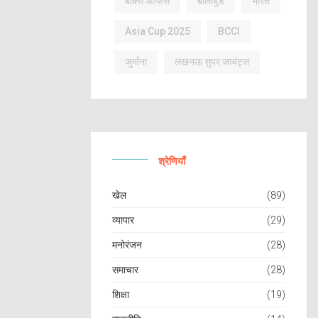
बॉक्स ऑफिस
बॉलीवुड
भारत
Asia Cup 2025
BCCI
जुर्माना
लखनऊ सुपर जायंट्स
श्रेणियाँ
खेल
(89)
व्यापार
(29)
मनोरंजन
(28)
समाचार
(28)
शिक्षा
(19)