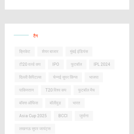
टैग
क्रिकेट
शेयर बाजार
मुंबई इंडियंस
टी20 वर्ल्ड कप
IPO
फुटबॉल
IPL 2024
दिल्ली कैपिटल्स
चेन्नई सुपर किंग्स
भाजपा
पाकिस्तान
T20 विश्व कप
फुटबॉल मैच
बॉक्स ऑफिस
बॉलीवुड
भारत
Asia Cup 2025
BCCI
जुर्माना
लखनऊ सुपर जायंट्स