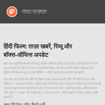
हिंदी फिल्म: ताज़ा खबरें, रिव्यू और
बॉक्स‑ऑफिस अपडेट
क्या आप नई हिंदी फिल्मों की रिव्यू, बॉक्स‑ऑफिस रिपोर्ट और रिलीज़ तारीखें एक ही जगह
पढ़ना चाहते हैं? इस टैग पेज पर आपको बॉलीवुड की ताज़ा खबरें, फ़िल्म समीक्षाएँ और
इंडियन सिनेमा से जुड़े अपडेट मिलेंगे — सीधी, साफ और उपयोगी जानकारी।
यहां आप जल्द पढ़ेंगे कि कौन सी फिल्म देखने लायक है और कौन‑सी सिर्फ प्रचार तक
सीमित है। उदाहरण के लिए, शाहिद कपूर की फिल्म 'देवा' की हमारी समीक्षा में हमने फिल्म की
कमजोर कहानी और प्रदर्शन के असर पर साफ राय दी है। वहीं बड़े बॉक्स‑ऑफिस हैट्स
जैसे 'पुष्पा 2: द रूल' की कमाई (₹820 करोड़ से ऊपर) जैसी खबरें भी शीघ्र अपडेट होती
रहती हैं।