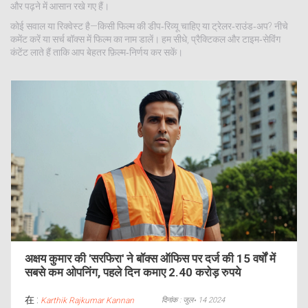
और पढ़ने में आसान रखे गए हैं।
कोई सवाल या रिक्वेस्ट है—किसी फिल्म की डीप‑रिव्यू चाहिए या ट्रेलर‑राउंड‑अप? नीचे
कमेंट करें या सर्च बॉक्स में फिल्म का नाम डालें। हम सीधे, प्रैक्टिकल और टाइम‑सेविंग
कंटेंट लाते हैं ताकि आप बेहतर फ़िल्म‑निर्णय कर सकें।
अक्षय कुमार की 'सरफिरा' ने बॉक्स ऑफिस पर दर्ज की 15 वर्षों में
सबसे कम ओपनिंग, पहले दिन कमाए 2.40 करोड़ रुपये
在 :
दिनांक : जुल॰ 14 2024
Karthik Rajkumar Kannan