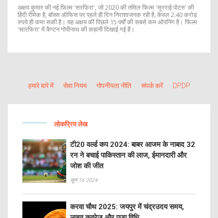
अक्षय कुमार की नई फिल्म 'सरफिरा', जो 2020 की तमिल फिल्म 'सूरराई पोटरु' की
हिंदी रीमेक है, बॉक्स ऑफिस पर पहले ही दिन निराशाजनक रही है, केवल 2.40 करोड़
रुपये ही कमा सकी है। यह अक्षय की पिछले 15 वर्षों की सबसे कम ओपनिंग है। फिल्म
'सारफिरा' में कैप्टन गोपीनाथ की कहानी दिखाई गई है।
हमारे बारे में
सेवा नियम
गोपनीयता नीति
संपर्क करें
DPDP
लोकप्रिय लेख
टी20 वर्ल्ड कप 2024: बाबर आजम के नाबाद 32
रन ने बचाई पाकिस्तान की लाज, ईमानदारी और
जोश की जीत
जून 16 2024
करवा चौथ 2025: जयपुर में चंद्रउदय समय,
लाइव कवरेज और पूजा विधि