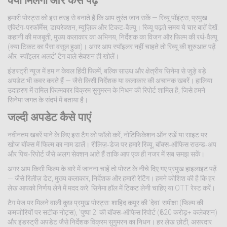
क्या मिलेगा और कैसे पढ़ें
हमारी पोस्ट्स को इस तरह से बनाते हैं कि आप तुरंत जान सकें — रिव्यू पॉइंट्स, प्रमुख
एक्टिंग‑परफॉर्मेंस, डायरेक्शन, म्यूज़िक और टिकट‑वैल्यू। रिव्यू पढ़ते समय ये चार बातें देखें:
कहानी की मजबूती, मुख्य कलाकार का अभिनय, निर्देशक का विजन और फिल्म की रर्थ‑वैल्यू
(क्या टिकट का पैसा वसूल हुआ)। अगर आप स्पॉइलर नहीं चाहते तो रिव्यू की शुरुआत पढ़ें
और 'स्पॉइलर अलर्ट' टैग वाले सेक्शन ही खोलें।
इंडस्ट्री न्यूज में हम न केवल हिंदी फिल्में, बल्कि साउथ और क्षेत्रीय सिनेमा से जुड़े बड़े
अपडेट भी कवर करते हैं — जैसे किसी निर्देशक या कलाकार की अचानक खबरें। हालिया
उदाहरण में तमिल फिल्मकार विक्रम सुगुमरन के निधन की रिपोर्ट शामिल है, जिसे हमने
सिनेमा जगत के संदर्भ में बताया है।
जल्दी अपडेट कैसे पाएं
नवीनतम खबरें पाने के लिए इस टैग को फॉलो करें, नोटिफिकेशन ऑन रखें या साइट पर
खोज बॉक्स में फिल्म का नाम डालें। रीलिज़‑डेज पर हमारे रिव्यू, बॉक्स‑ऑफिस राउन्ड‑अप
और पिच‑रिपोर्ट जैसे अलग सेक्शन आते हैं ताकि आप एक ही नजर में सब समझ सकें।
अगर आप किसी फिल्म के बारे में जानना चाहें तो पोस्ट के नीचे दिए गए प्रमुख हाइलाइट पढ़ें
— जैसे रिलीज़ डेट, मुख्य कलाकार, निर्देशक और हमारी रेटिंग। हमने कोशिश की है कि हर
लेख आपको निर्णय लेने में मदद करे: सिनेमा हॉल में टिकट लेनी चाहिए या OTT रेस्ट करें।
टैग पेज पर मिलने वाली कुछ प्रमुख पोस्ट्स: शाहिद कपूर की 'देवा' समीक्षा (फिल्म की
कमजोरियों पर सटीक नोट्स), 'पुष्पा 2' की बॉक्स‑ऑफिस रिपोर्ट (₹820 करोड़+ कलेक्शन)
और इंडस्ट्री अपडेट जैसे निर्देशक विक्रम सुगुमरन का निधन। हर लेख छोटी, असरदार