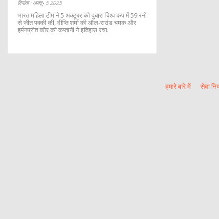
दिनांक : अक्तू॰ 5 2025
भारत महिला टीम ने 5 अक्टूबर को दुबारा विश्व कप में 59 रनों
से जीत पक्की की, दीप्ति शर्मा की ऑल‑राउंड चमक और
हर्मनप्रीत कौर की कप्तानी ने इतिहास रचा.
हमारे बारे में
सेवा नि