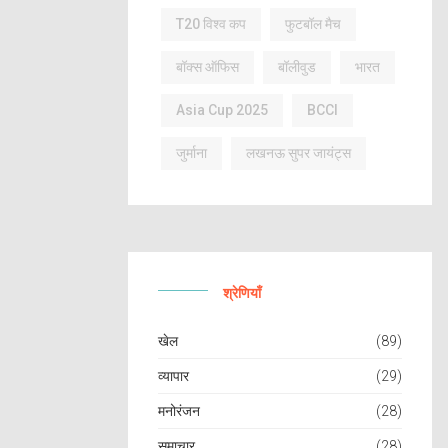
T20 विश्व कप
फुटबॉल मैच
बॉक्स ऑफिस
बॉलीवुड
भारत
Asia Cup 2025
BCCI
जुर्माना
लखनऊ सुपर जायंट्स
श्रेणियाँ
खेल
(89)
व्यापार
(29)
मनोरंजन
(28)
समाचार
(28)