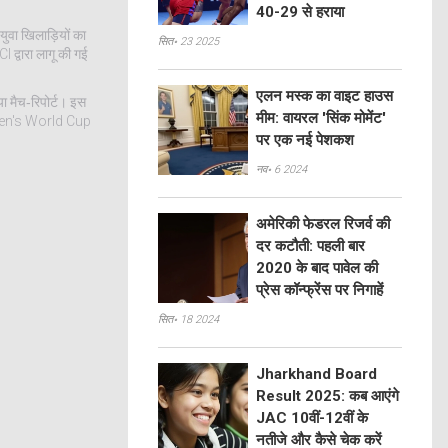
40-29 से हराया
ुवा खिलाड़ियों का
सित॰ 23 2025
 द्वारा लागू की गई
एलन मस्क का वाइट हाउस
ा मैच‑रिपोर्ट। इस
मीम: वायरल 'सिंक मोमेंट'
 Women's World Cup
पर एक नई पेशकश
नव॰ 6 2024
अमेरिकी फेडरल रिजर्व की
दर कटौती: पहली बार
2020 के बाद पावेल की
प्रेस कॉन्फ्रेंस पर निगाहें
सित॰ 18 2024
Jharkhand Board
Result 2025: कब आएंगे
JAC 10वीं-12वीं के
नतीजे और कैसे चेक करें