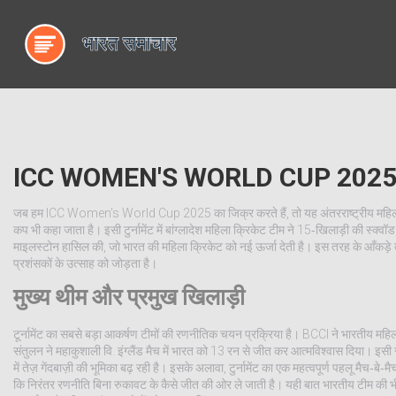
ICC WOMEN'S WORLD CUP 2025 – 
जब हम
ICC Women's World Cup 2025
का जिक्र करते हैं, तो यह
अंतरराष्ट्रीय महिला
कप
भी कहा जाता है। इसी टुर्नामेंट में
बांग्लादेश महिला क्रिकेट टीम
ने 15‑खिलाड़ी की स्क्वॉड 
माइलस्टोन हासिल की, जो भारत की महिला क्रिकेट को नई ऊर्जा देती है
। इस तरह के आँकड़े दर
प्रशंसकों के उत्साह को जोड़ता है।
मुख्य थीम और प्रमुख खिलाड़ी
टूर्नामेंट का सबसे बड़ा आकर्षण टीमों की रणनीतिक चयन प्रक्रिया है।
BCCI
ने भारतीय महिला
संतुलन ने महाकुशाली वि. इंग्लैंड मैच में भारत को 13 रन से जीत कर आत्मविश्वास दिया। इसी समय,
में तेज़ गेंदबाज़ी की भूमिका बढ़ रही है। इसके अलावा, टुर्नामेंट का एक महत्वपूर्ण पहलू मैच‑
कि निरंतर रणनीति बिना रुकावट के कैसे जीत की ओर ले जाती है। यही बात भारतीय टीम की भी लाग