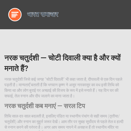
नरक चतुर्दशी — चोटी दिवाली क्या है और क्यों
मनाते हैं?
नरक चतुर्दशी जिसे कई जगह "चोटी दिवाली" भी कहा जाता है, दीपावली से एक दिन पहले
पड़ती है। मान्यताएँ बताती हैं कि भगवान कृष्ण ने असुर नारकासुर का वध इसी तिथि को
किया था और लोग बुराई पर अच्छाई की विजय के रूप में इसे मनाते हैं। यह दिन घर की
सफाई, तेल स्नान और दीप जलाने का माना जाता है।
नरक चतुर्दशी कब मनाएं — सरल टिप
तिथि साल-दर-साल बदलती है, इसलिए पंडित या स्थानीय पंचांग से सही समय (तृतीया/
चतुर्दशी) और स्नान का मुहूर्त जरूर देखें। आम तौर पर सुबह सूर्योदय से पहले तेल व हल्दी
से स्नान करने की परंपरा है। अगर आप समय नापने में असहज हैं तो स्थानीय मंदिर या