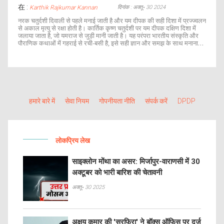
在 :
दिनांक : अक्तू॰ 30 2024
Karthik Rajkumar Kannan
नरक चतुर्दशी दिवाली से पहले मनाई जाती है और यम दीपक की सही दिशा में प्रज्ज्वलन
से अकाल मृत्यु से रक्षा होती है। कार्तिक कृष्ण चतुर्दशी पर यम दीपक दक्षिण दिशा में
जलाया जाता है, जो यमराज से जुड़ी मानी जाती है। यह परंपरा भारतीय संस्कृति और
पौराणिक कथाओं में गहराई से रची-बसी है, इसे सही ज्ञान और समझ के साथ मनाना
अहम है।
हमारे बारे में
सेवा नियम
गोपनीयता नीति
संपर्क करें
DPDP
लोकप्रिय लेख
साइक्लोन मोंथा का असर: मिर्जापुर-वाराणसी में 30
अक्टूबर को भारी बारिश की चेतावनी
अक्तू॰ 30 2025
अक्षय कुमार की 'सरफिरा' ने बॉक्स ऑफिस पर दर्ज