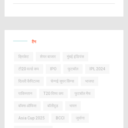
टैग
क्रिकेट
शेयर बाजार
मुंबई इंडियंस
टी20 वर्ल्ड कप
IPO
फुटबॉल
IPL 2024
दिल्ली कैपिटल्स
चेन्नई सुपर किंग्स
भाजपा
पाकिस्तान
T20 विश्व कप
फुटबॉल मैच
बॉक्स ऑफिस
बॉलीवुड
भारत
Asia Cup 2025
BCCI
जुर्माना