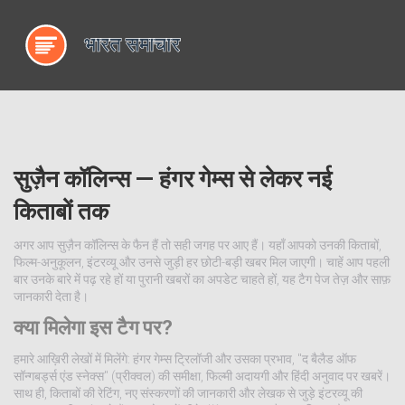
सुज़ैन कॉलिन्स — हंगर गेम्स से लेकर नई
किताबों तक
अगर आप सुज़ैन कॉलिन्स के फैन हैं तो सही जगह पर आए हैं। यहाँ आपको उनकी किताबों,
फिल्म-अनुकूलन, इंटरव्यू और उनसे जुड़ी हर छोटी-बड़ी खबर मिल जाएगी। चाहें आप पहली
बार उनके बारे में पढ़ रहे हों या पुरानी खबरों का अपडेट चाहते हों, यह टैग पेज तेज़ और साफ़
जानकारी देता है।
क्या मिलेगा इस टैग पर?
हमारे आख़िरी लेखों में मिलेंगे: हंगर गेम्स ट्रिलॉजी और उसका प्रभाव, "द बैलैड ऑफ
सॉन्गबर्ड्स एंड स्नेक्स" (प्रीक्वल) की समीक्षा, फिल्मी अदायगी और हिंदी अनुवाद पर खबरें।
साथ ही, किताबों की रेटिंग, नए संस्करणों की जानकारी और लेखक से जुड़े इंटरव्यू की