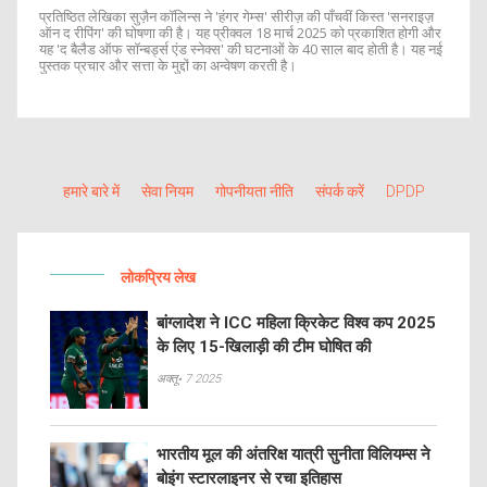
प्रतिष्ठित लेखिका सुज़ैन कॉलिन्स ने 'हंगर गेम्स' सीरीज़ की पाँचवीं किस्त 'सनराइज़
ऑन द रीपिंग' की घोषणा की है। यह प्रीक्वल 18 मार्च 2025 को प्रकाशित होगी और
यह 'द बैलैड ऑफ सॉन्बर्ड्स एंड स्नेक्स' की घटनाओं के 40 साल बाद होती है। यह नई
पुस्तक प्रचार और सत्ता के मुद्दों का अन्वेषण करती है।
हमारे बारे में
सेवा नियम
गोपनीयता नीति
संपर्क करें
DPDP
लोकप्रिय लेख
बांग्लादेश ने ICC महिला क्रिकेट विश्व कप 2025
के लिए 15-खिलाड़ी की टीम घोषित की
अक्तू॰ 7 2025
भारतीय मूल की अंतरिक्ष यात्री सुनीता विलियम्स ने
बोइंग स्टारलाइनर से रचा इतिहास