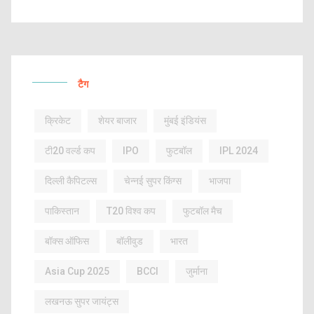
टैग
क्रिकेट
शेयर बाजार
मुंबई इंडियंस
टी20 वर्ल्ड कप
IPO
फुटबॉल
IPL 2024
दिल्ली कैपिटल्स
चेन्नई सुपर किंग्स
भाजपा
पाकिस्तान
T20 विश्व कप
फुटबॉल मैच
बॉक्स ऑफिस
बॉलीवुड
भारत
Asia Cup 2025
BCCI
जुर्माना
लखनऊ सुपर जायंट्स