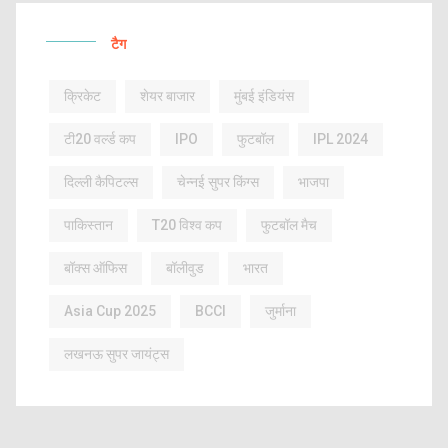
टैग
क्रिकेट
शेयर बाजार
मुंबई इंडियंस
टी20 वर्ल्ड कप
IPO
फुटबॉल
IPL 2024
दिल्ली कैपिटल्स
चेन्नई सुपर किंग्स
भाजपा
पाकिस्तान
T20 विश्व कप
फुटबॉल मैच
बॉक्स ऑफिस
बॉलीवुड
भारत
Asia Cup 2025
BCCI
जुर्माना
लखनऊ सुपर जायंट्स