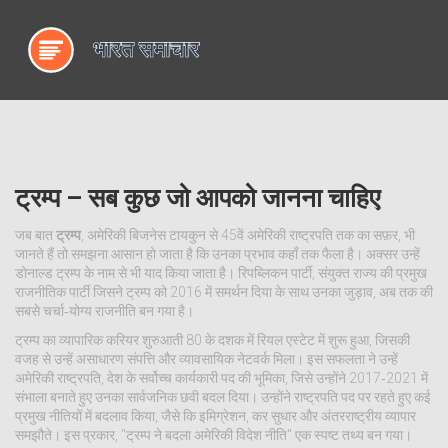
ट्रम्प – सब कुछ जो आपको जानना चाहिए
जब बात
ट्रम्प
,
अमेरिकी बिजनेस टायकुन से 45वें अमेरिकी राष्ट्रपति तक का सफ़र
, भी
जानते हैं तो समझना आसान हो जाता है कि उनका प्रभाव कहाँ तक फैला है। अक्सर उन्हें
डोनाल्ड ट्रम्प
के नाम से भी याद किया जाता है।
रिपब्लिकन पार्टी
,
संयुक्त राज्य की प्रमुख
राजनीतिक पार्टी जिसने ट्रम्प को 2016 में समर्थन दिया
के साथ उनका जुड़ाव, अब तक की
सबसे चर्चा‑योग्य राजनीति बन गया है।
ट्रम्प का व्यापारिक करियर शुरुआती 80 के दशक में रियल एस्टेट में शुरू हुआ, जिसकी
वजह से उन्हें असाधारण संपत्ति और व्यावसायिक नेटवर्क मिला। इस सफलता ने उन्हें
अमेरिकी राष्ट्रपति
,
देश के सर्वोच्च कार्यकारी पद की भूमिका, जिसे उन्होंने 2017‑2021 में
संभाला
बनाते हुए उनका सार्वजनिक छवी बदल दिया। उन्होंने राष्ट्रपति पद पर रहते हुए कई
प्रमुख नीतियों में बदलाव किया, जैसे कि इमिग्रेशन, कर सुधार और अंतरराष्ट्रीय व्यापार
समझौते। इस प्रकार, "ट्रम्प ने बदला अमेरिकी विदेश नीति" एक स्पष्ट तथ्य बन गया।