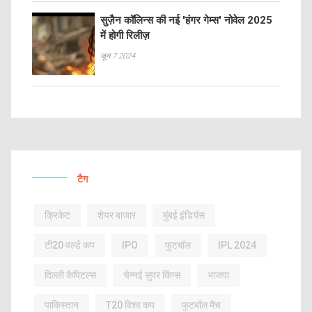
सुज़ैन कॉलिन्स की नई 'हंगर गेम्स' नोवेल 2025
में होगी रिलीज़
जून 7 2024
टैग
क्रिकेट
शेयर बाजार
मुंबई इंडियंस
टी20 वर्ल्ड कप
IPO
फुटबॉल
IPL 2024
दिल्ली कैपिटल्स
चेन्नई सुपर किंग्स
भाजपा
पाकिस्तान
T20 विश्व कप
फुटबॉल मैच