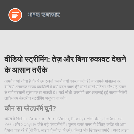
वीडियो स्ट्रीमिंग: तेज़ और बिना रुकावट देखने
के आसान तरीके
आपने कभी सोचा है कि फिल्म रुकते-रुकते क्यों बफर करती है? या आपके मोबाइल पर
वीडियो अचानक खराब क्वालिटी में क्यों बदल जाता है? छोटी-छोटी सेटिंग्स और सही प्लान
से यही परेशानी तुरंत हल हो सकती है। यहाँ सीधी, उपयोगी और आज़माई हुई सलाह मिलेंगी
ताकि आप बेहतरीन स्ट्रीमिंग अनुभव पा सकें।
कौन सा प्लेटफ़ॉर्म चुनें?
भारत में Netflix, Amazon Prime Video, Disney+ Hotstar, JioCinema,
Zee5 और SonyLIV जैसे बड़े प्लेटफ़ॉर्म हैं। चुनाव करते समय ये देखिए: कंटेंट जो आप
देखना चाह रहे हैं (सीरीज, लाइव क्रिकेट, फिल्में), कीमत और डिवाइस सपोर्ट। अगर लाइव