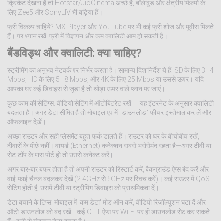
क्रिकेट देखना है तो Hotstar/JioCinema अच्छे हैं, बॉलीवुड और क्षेत्रीय फिल्मों के
लिए Zee5 और SonyLIV भी बढ़िया हैं।
फ्री विकल्प चाहिये? MX Player और YouTube पर भी कई फ्री शोज और मूवीस मिलते
हैं। पर ध्यान रखें: फ्री में विज्ञापन और कम क्वालिटी आम हो सकती है।
बैंडविड्थ और क्वालिटी: क्या चाहिए?
स्ट्रीमिंग का अनुभव नेटवर्क पर निर्भर करता है। सामान्य दिशानिर्देश ये हैं: SD के लिए 3–4
Mbps, HD के लिए 5–8 Mbps, और 4K के लिए 25 Mbps या उससे ऊपर। यदि
आपका घर कई डिवाइस से जुड़ा है तो थोड़ा ऊपर वाले प्लान पर जाएं।
कुछ काम की सेटिंग्स: वीडियो सेटिंग में ऑटोबिटरेट रखें — यह इंटरनेट के अनुसार क्वालिटी
बदलता है। अगर डेटा सीमित है तो मोबाइल एप में "डाउनलोड" फीचर इस्तेमाल कर लें और
ऑफलाइन देखें।
अच्छा राउटर और सही प्लेसमेंट बहुत फर्क डालते हैं। राउटर को घर के बीचोबीच रखें,
दीवारों के पीछे नहीं। वायर्ड (Ethernet) कनेक्शन सबसे भरोसेमंद रहता है—अगर टीवी या
सेट-टॉप के पास पोर्ट हो तो उससे कनेक्ट करें।
अगर बार-बार बफर होता है तो अपनी राउटर को रिस्टार्ट करें, बैकग्राउंड ऐप्स बंद करें और
वाई-फाई चैनल बदलकर देखें (2.4GHz से 5GHz पर स्विच करें)। कई राउटर में QoS
सेटिंग होती है; उसमें टीवी या स्ट्रीमिंग डिवाइस को प्राथमिकता दें।
डेटा बचाने के टिप्स: मोबाइल में 'कम डेटा' मोड ऑन करें, वीडियो रिज़ॉल्यूशन घटा दें और
ऑटो-डाउनलोड को बंद रखें। कई OTT ऐप्स पर Wi-Fi पर ही डाउनलोड सेट कर सकते