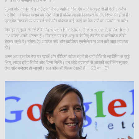
हैं—इसी से मोबाइल डेटा बचता है।
सुरक्षा और कानून: पेड कंटेंट को केवल आधिकारिक ऐप या वेबसाइट से ही देखें। अवैध
स्ट्रीमिंग न केवल खराब क्वालिटी देता है बल्कि आपके डिवाइस के लिए रिस्क भी होता है।
प्राइवेट नेटवर्क पर पासवर्ड रखें और पब्लिक वाई-फाई पर पेड सर्स का उपयोग ना करें।
डिवाइस सुझाव: स्मार्ट टीवी, Amazon Fire Stick, Chromecast, या Android
TV बॉक्स अच्छे ऑप्शन हैं। मोबाइल पर बड़े अनुभव के लिए टैबलेट या कनेक्टेड टीवी
बेहतर रहते हैं। हमेशा ऐप अपडेट रखें और हार्डवेयर एक्सेलेरेशन ऑन करें जहां उपलब्ध
हो।
अगर आप इस टैग पेज पर खबरें और वीडियो खोज रहे हैं तो यहाँ वीडियो स्ट्रीमिंग से जुड़े
रिव्यू, लाइव इवेंट रिपोर्ट और टिप्स मिलेंगे। इन छोटे बदलावों से आपकी स्ट्रीमिंग सुचारु,
तेज और मजेदार हो जाएगी। अब कौन-सी फिल्म देखनी है — SD या HD?