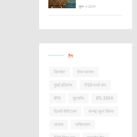
जुल॰ 4 2024
टैग
क्रिकेट
शेयर बाजार
मुंबई इंडियंस
टी20 वर्ल्ड कप
IPO
फुटबॉल
IPL 2024
दिल्ली कैपिटल्स
चेन्नई सुपर किंग्स
भाजपा
पाकिस्तान