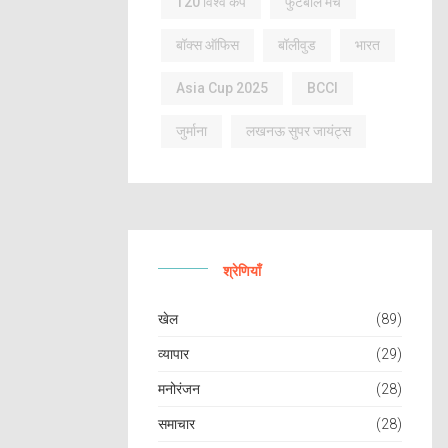
T20 विश्व कप
फुटबॉल मैच
बॉक्स ऑफिस
बॉलीवुड
भारत
Asia Cup 2025
BCCI
जुर्माना
लखनऊ सुपर जायंट्स
श्रेणियाँ
खेल
(89)
व्यापार
(29)
मनोरंजन
(28)
समाचार
(28)