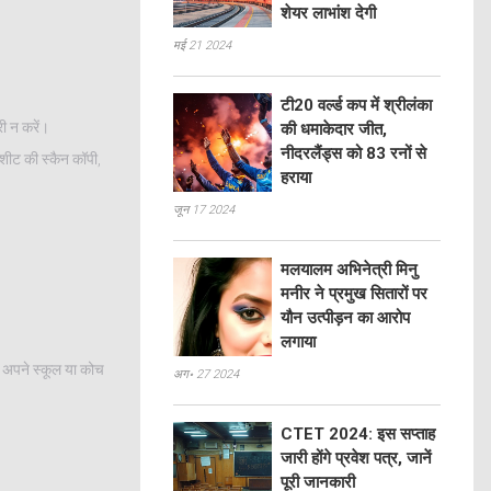
शेयर लाभांश देगी
मई 21 2024
टी20 वर्ल्ड कप में श्रीलंका
ी न करें।
की धमाकेदार जीत,
नीदरलैंड्स को 83 रनों से
शीट की स्कैन कॉपी,
हराया
जून 17 2024
मलयालम अभिनेत्री मिनु
मनीर ने प्रमुख सितारों पर
यौन उत्पीड़न का आरोप
लगाया
तो अपने स्कूल या कोच
अग॰ 27 2024
CTET 2024: इस सप्ताह
जारी होंगे प्रवेश पत्र, जानें
पूरी जानकारी