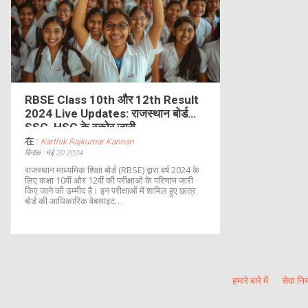
RBSE Class 10th और 12th Result
2024 Live Updates: राजस्थान बोर्ड
SSC, HSC के स्कोर जारी
在 :
Karthik Rajkumar Kannan
दिनांक : मई 20 2024
राजस्थान माध्यमिक शिक्षा बोर्ड (RBSE) द्वारा वर्ष 2024 के
लिए कक्षा 10वीं और 12वीं की परीक्षाओं के परिणाम जारी
किए जाने की उम्मीद है। इन परीक्षाओं में शामिल हुए छात्र
बोर्ड की आधिकारिक वेबसाइट
rajeduboard.rajasthan.gov.in पर अपने स्कोर
देख सकते हैं। परिणाम सीनियर सेकेंडरी सर्टिफिकेट (SSC)
और हायर सेकेंडरी सर्टिफिकेट (HSC) दोनों परीक्षाओं के
लिए घोषित किए जाने की संभावना है।
हमारे बारे में
सेवा नि