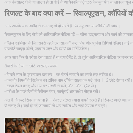
अगर वेबसाइट धीमी या डाउन हो तो बोर्ड के आधिकारिक ट्विटर/फेसबुक पेज या लोकल न्यूज़ साइ
रिजल्ट के बाद क्या करें — रिवाल्यूएशन, कॉपियो
अगर आपके अंक उम्मीद से कम आए तो दो रास्ते हैं: रिवाल्यूएशन या कॉपियों की जांच।
रिवाल्यूएशन के लिए बोर्ड की आधिकारिक नोटिस पढ़ें — फीस, टाइमलाइन और फॉर्म की जानकारी
कॉलेज एडमिशन के लिए सबसे पहले उस साल की कट-ऑफ और प्रवेश तिथियाँ देखिए। कई कॉलेज 
पासपोर्ट साइज़ फोटो, पहचान पत्र और ब्योरो का सर्टिफिकेट।
अगर आप फिर से परीक्षा देना चाहते हैं या कंपार्टमेंट हैं, तो तुरंत आधिकारिक नोटिस पर नज़र 
तैयारी के टिप्स — छोटे, असरदार कदम:
- पिछले साल के प्रश्नपत्र हल करें। यह पैटर्न समझने का सबसे तेज़ तरीका है।
- कमजोर विषयों के सिलेबस को टॉपिक बाय टॉपिक साझा कर पढ़ें, रोज़ 1–2 छोटे सेशन रखें।
- टाइम टेबल बनाएं और उस पर सख्ती से चलें; छोटा-छोटा ब्रेक लें।
- परीक्षा के पहले दिनों में रिवीजन पेपर, फार्मूलाएँ और संक्षेप नोट्स रखें।
अंत में, रिजल्ट सिर्फ एक पन्ना है — नेक्स्ट स्टेप्स ज़्यादा मायने रखते हैं। रिजल्ट अच्छे आ
से सलाह लें। यहाँ दी गई जानकारी से आप त्वरित और सही फैसला ले पाएंगे।