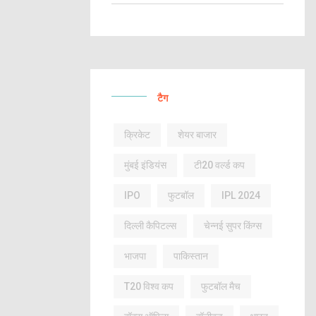
टैग
क्रिकेट
शेयर बाजार
मुंबई इंडियंस
टी20 वर्ल्ड कप
IPO
फुटबॉल
IPL 2024
दिल्ली कैपिटल्स
चेन्नई सुपर किंग्स
भाजपा
पाकिस्तान
T20 विश्व कप
फुटबॉल मैच