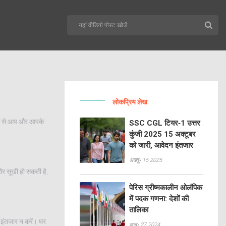
लोकप्रिय लेख
यों से आप और आपके
SSC CGL टियर‑1 उत्तर
कुंजी 2025 15 अक्टूबर
को जारी, आवेदन इंतजार
अक्तू॰ 15 2025
और सूखी हो सकती है,
पेरिस ग्रीष्मकालीन ओलंपिक
में पदक गणना: देशों की
तालिका
क इंतजार न करें। घर
जुल॰ 27 2024