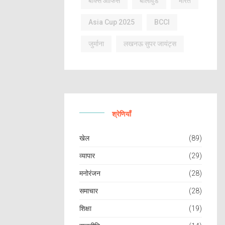
बॉक्स ऑफिस
बॉलीवुड
भारत
Asia Cup 2025
BCCI
जुर्माना
लखनऊ सुपर जायंट्स
श्रेणियाँ
खेल
(89)
व्यापार
(29)
मनोरंजन
(28)
समाचार
(28)
शिक्षा
(19)