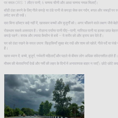
पर सरल ORS: 1 लीटर पानी, 6 चम्मच चीनी और आधा चम्मच नमक मिलाएँ।
बॉडी ठंडा करने के लिए गीले कपड़े या ठंडे पानी से कपड़ा सेक कर गर्दन, बगल और जबड़ों पर रखे
लपेट कर ही रखें।
दवा बिना डॉक्टर कहे नहीं दें, खासकर बच्चों और बुजुर्गों को। अगर चौंकाने वाले लक्षण जैसे बे
रोकथाम सबसे असरदार है। रोज़ाना पर्याप्त पानी पीएं—पानी, नारियल पानी या हल्का छाछ बेहतर
कपड़े पहनें। शराब और ज़्यादा कैफीन से बचें — ये शरीर को और ड्राय कर देते हैं।
घर को ठंडा रखने के सरल उपाय: खिड़कियाँ सुबह बंद रखें और शाम को खोलें, गीले पर्दे या पं
है।
खास ध्यान दें: बच्चे, बुजुर्ग, गर्भवती महिलाएँ और पहले से बीमार लोग अधिक संवेदनशील होते 
मौसम की चेतावनियाँ देखें और गर्मी की लहर के दिनों में अनावश्यक बाहर न जाएँ। छोटे-छोटे