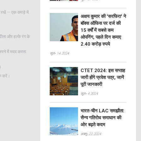
रखें — एक कपड़े में
अक्षय कुमार की 'सरफिरा' ने
बॉक्स ऑफिस पर दर्ज की
15 वर्षों में सबसे कम
ढीला और हल्के रंग के
ओपनिंग, पहले दिन कमाए
2.40 करोड़ रुपये
करने में मदद करता
जुल॰ 14 2024
ँ।
CTET 2024: इस सप्ताह
क करें।
जारी होंगे प्रवेश पत्र, जानें
पूरी जानकारी
जुल॰ 4 2024
भारत-चीन LAC समझौता:
सैन्य गतिरोध समाधान की
ओर बढ़ते कदम
अक्तू॰ 22 2024